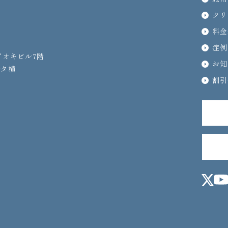
クリ
料金
症例
宿アオキビル7階
お知
ルタ横
割引