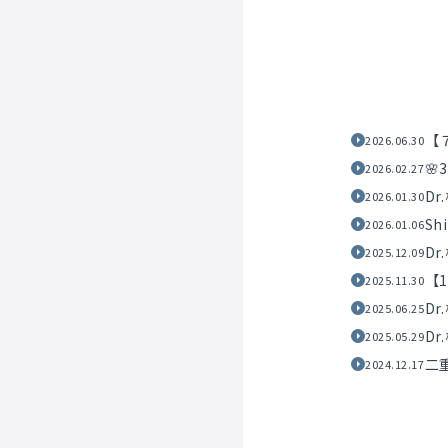
【
2026.06.30

2026.02.27
D
2026.01.30
Sh
2026.01.06
Dr
2025.12.09
【
2025.11.30
D
2025.06.25
D
2025.05.29
二
2024.12.17