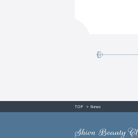
TOP
News