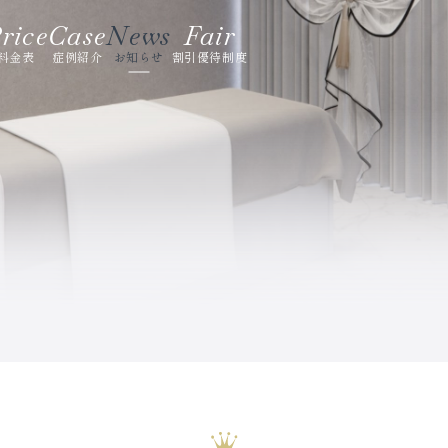
rice
Case
News
Fair
料金表
症例紹介
お知らせ
割引優待制度